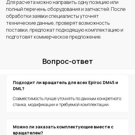
Для расчета можно направить одну позицию или
полный перечень оборудования и запчастей. После
обработки заявки специалисты уточнят
технические данные, проверят возможность
поставки, предложат подходящую комплектацию и
+7
подготовят коммерческое предложение.
Загрузите файл
Add file
Вопрос-ответ
Даю
согласие
на обработку своих
персональных данных и согласен с
политикой
обработки персональных данных
Подходит ли вращатель для всех Epiroc DM45 и
Отправить заявку на расчет
DML?
Совместимость лучше уточнять по данным конкретного
станка, модификации и требуемой комплектации.
Можно ли заказать комплектующие вместе с
вращателем?