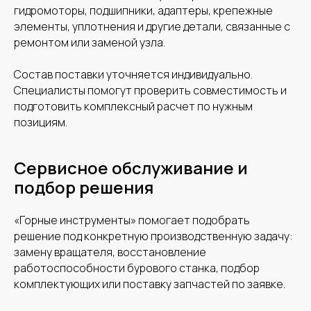
гидромоторы, подшипники, адаптеры, крепежные
элементы, уплотнения и другие детали, связанные с
ремонтом или заменой узла.
Состав поставки уточняется индивидуально.
Специалисты помогут проверить совместимость и
подготовить комплексный расчет по нужным
позициям.
Сервисное обслуживание и
Оставьте заявку
подбор решения
для получения
комплексного
«Горные инструменты» помогает подобрать
расчета
решение под конкретную производственную задачу:
замену вращателя, восстановление
работоспособности бурового станка, подбор
Загрузите файл, а мы подготовим
комплексный расчет по номенклатуре
комплектующих или поставку запчастей по заявке.
со сроками и условиями доставки