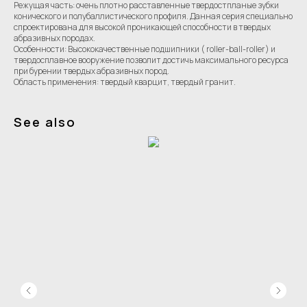
Режущая часть: очень плотно расставленные твердостпланые зубки
конического и полубаллистического профиля. Данная серия специально
спроектирована для высокой проникающей способности в твердых
абразивных породах.
Особенности: Высококачественные подшипники ( roller-ball-roller) и
твердосплавное вооружение позволит достичь максимального ресурса
при бурении твердых абразивных пород.
Область применения: твердый кварцит, твердый гранит.
See also