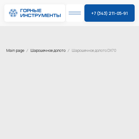
+7 (343) 211-05-91
Main page
Шарошечное долото
Шарошечное долото DX70